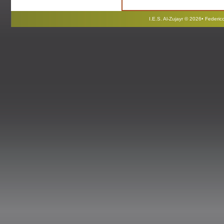
I.E.S. Al-Zujayr © 2026• Federi