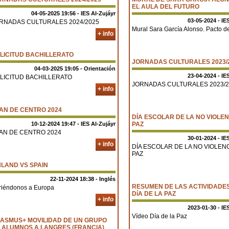
EL AULA DEL FUTURO
04-05-2025 19:56 - IES Al-Zujáyr
03-05-2024 - IE
RNADAS CULTURALES 2024/2025
Mural Sara García Alonso. Pacto d
+ info
LICITUD BACHILLERATO
JORNADAS CULTURALES 2023/
04-03-2025 19:05 - Orientación
23-04-2024 - IE
LICITUD BACHILLERATO
JORNADAS CULTURALES 2023/2
+ info
AN DE CENTRO 2024
DÍA ESCOLAR DE LA NO VIOLEN
10-12-2024 19:47 - IES Al-Zujáyr
PAZ
AN DE CENTRO 2024
30-01-2024 - IE
+ info
DÍA ESCOLAR DE LA NO VIOLENC
PAZ
NLAND VS SPAIN
22-11-2024 18:38 - Inglés
RESUMEN DE LAS ACTIVIDADE
riéndonos a Europa
DíA DE LA PAZ
+ info
2023-01-30 - IE
Vídeo Día de la Paz
ASMUS+ MOVILIDAD DE UN GRUPO
 ALUMNOS A LANGRES (FRANCIA)