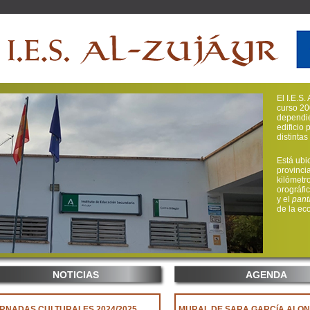
El I.E.S
curso 20
dependie
edificio 
distinta
Está ubi
provinci
kilómetr
orográfi
y el
pant
de la ec
NOTICIAS
AGENDA
RNADAS CULTURALES 2024/2025
MURAL DE SARA GARCíA ALON