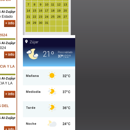
7
8
9
10
11
12
13
14
15
16
17
18
19
20
S Al-Zujáyr
e Estado
21
22
23
24
25
26
27
+ info
28
29
30
31
2024
S Al-Zujáyr
024
+ info
CIA Y LA
S Al-Zujáyr
IA Y LA
+ info
S DEL
S Al-Zujáyr
+ info