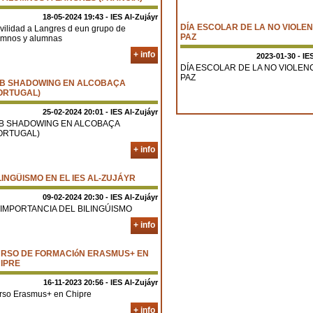
18-05-2024 19:43 - IES Al-Zujáyr
DÍA ESCOLAR DE LA NO VIOLEN
vilidad a Langres d eun grupo de
PAZ
umnos y alumnas
+ info
2023-01-30 - IE
DÍA ESCOLAR DE LA NO VIOLENC
PAZ
B SHADOWING EN ALCOBAÇA
ORTUGAL)
25-02-2024 20:01 - IES Al-Zujáyr
B SHADOWING EN ALCOBAÇA
ORTUGAL)
+ info
LINGÜISMO EN EL IES AL-ZUJÁYR
09-02-2024 20:30 - IES Al-Zujáyr
 IMPORTANCIA DEL BILINGÚISMO
+ info
RSO DE FORMACIóN ERASMUS+ EN
IPRE
16-11-2023 20:56 - IES Al-Zujáyr
rso Erasmus+ en Chipre
+ info