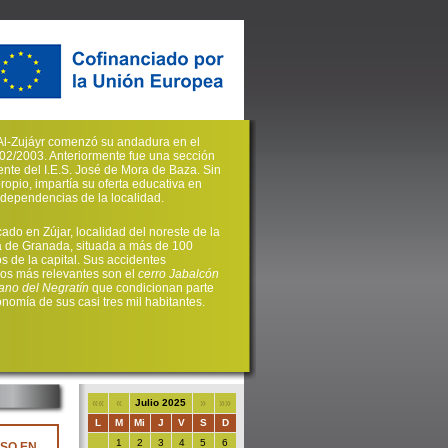
. Al-Zujáyr comenzó su andadura en el
02/2003. Anteriormente fue una sección
nte del I.E.S. José de Mora de Baza. Sin
propio, impartía su oferta educativa en
s dependencias de la localidad.
cado en Zújar, localidad del noreste de la
a de Granada, situada a más de 100
os de la capital. Sus accidentes
cos más relevantes son el
cerro Jabalcón
ano del Negratín
que condicionan parte
onomía de sus casi tres mil habitantes.
««
«
Julio 2025
»
»»
L
M
Mi
J
V
S
D
1
2
3
4
5
6
SO EN