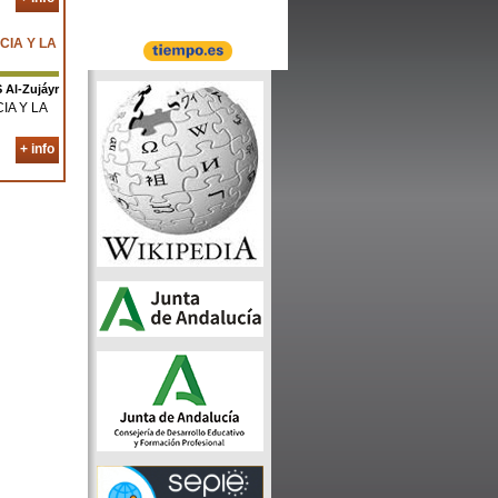
CIA Y LA
S Al-Zujáyr
IA Y LA
+ info