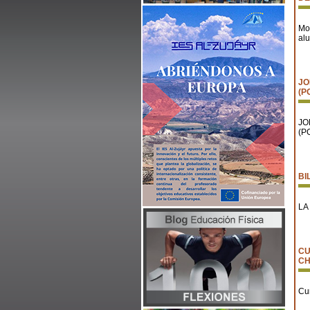
Mo
al
JO
(P
JO
(P
BI
LA
CU
CH
Cu