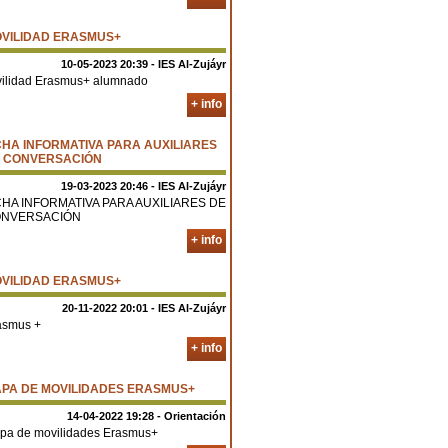
VILIDAD ERASMUS+
10-05-2023 20:39 - IES Al-Zujáyr
vilidad Erasmus+ alumnado
+ info
CHA INFORMATIVA PARA AUXILIARES
 CONVERSACIÓN
19-03-2023 20:46 - IES Al-Zujáyr
CHA INFORMATIVA PARA AUXILIARES DE
NVERSACIÓN
+ info
VILIDAD ERASMUS+
20-11-2022 20:01 - IES Al-Zujáyr
asmus +
+ info
PA DE MOVILIDADES ERASMUS+
14-04-2022 19:28 - Orientación
pa de movilidades Erasmus+