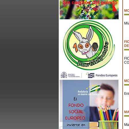
MO
Mi
FI
DE
FI
CO
MO
Er
MA
Ma