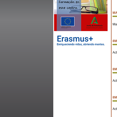
MA
Ma
8M
Act
8M
Act
8M
Act