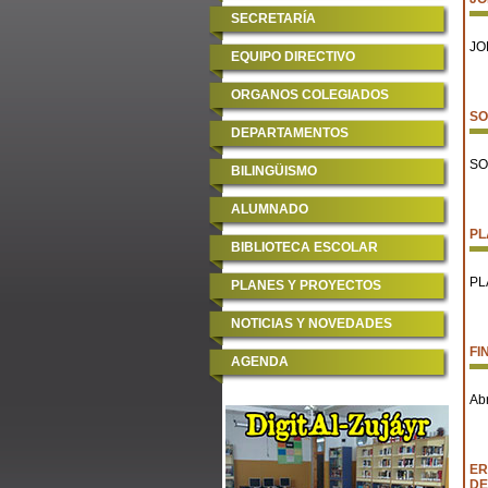
SECRETARÍA
JO
EQUIPO DIRECTIVO
ORGANOS COLEGIADOS
SO
DEPARTAMENTOS
SO
BILINGÜISMO
ALUMNADO
PL
BIBLIOTECA ESCOLAR
PL
PLANES Y PROYECTOS
NOTICIAS Y NOVEDADES
FI
AGENDA
Ab
ER
DE