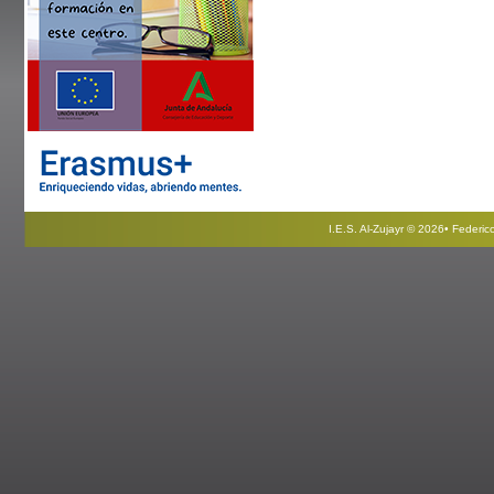
I.E.S. Al-Zujayr © 2026• Federi