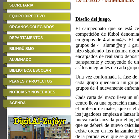
13-11-2017 - Matemáticas
SECRETARÍA
EQUIPO DIRECTIVO
Diseño del juego.
ORGANOS COLEGIADOS
El campeonato que se está ce
competición de fútbol denomin
DEPARTAMENTOS
en grupos de 4 alumn@s. El tot
grupos de 4 alumn@s y 1 grup
BILINGÜISMO
hizo siguiendo las máxima rigur
encargados de realizarlo deposi
ALUMNADO
transparente y extrayendo de 
así los integrantes de cada grupo
BIBLIOTECA ESCOLAR
Una vez conformada la fase de g
PLANES Y PROYECTOS
cada grupo quedando un grupo 
grupos de 4 nuevamente enfrenta
NOTICIAS Y NOVEDADES
Cada carta del mazo lleva un núm
centro lleva una operación matem
AGENDA
el profesor de mates, que es el 
los jugadores empieza a lanzar la
nueva carta lanzada por el jugado
que se deberá de nuevo calcula
existe orden en los lanzamiento
de la partida es el que se queda