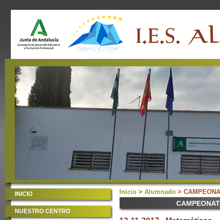
Inicio
>
Alumnado
> CAMPEONAT
INICIO
CAMPEONATO
NUESTRO CENTRO