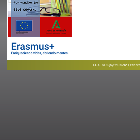
I.E.S. Al-Zujayr © 2026• Federi