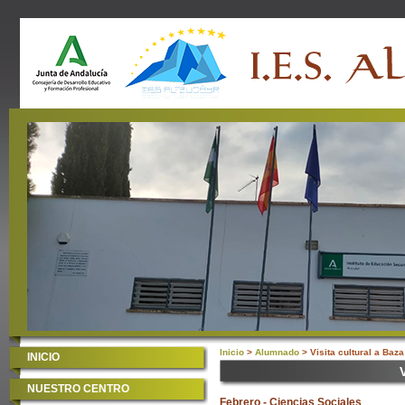
Inicio
>
Alumnado
> Visita cultural a Baza
INICIO
V
NUESTRO CENTRO
Febrero - Ciencias Sociales