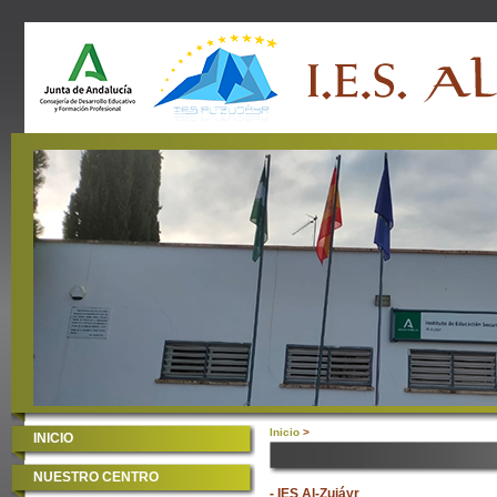
Inicio
>
INICIO
NUESTRO CENTRO
- IES Al-Zujáyr