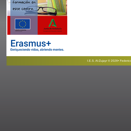
I.E.S. Al-Zujayr © 2026• Federi