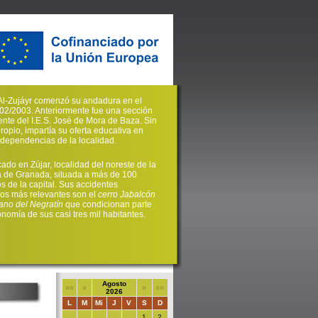
. Al-Zujáyr comenzó su andadura en el
02/2003. Anteriormente fue una sección
nte del I.E.S. José de Mora de Baza. Sin
propio, impartía su oferta educativa en
s dependencias de la localidad.
cado en Zújar, localidad del noreste de la
a de Granada, situada a más de 100
os de la capital. Sus accidentes
cos más relevantes son el
cerro Jabalcón
ano del Negratín
que condicionan parte
onomía de sus casi tres mil habitantes.
Agosto
««
«
»
»»
2026
L
M
Mi
J
V
S
D
1
2