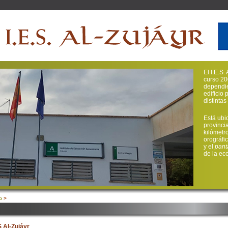
El I.E.S
curso 20
dependie
edificio 
distinta
Está ubi
provinci
kilómetr
orográfi
y el
pant
de la ec
o
>
S Al-Zujáyr