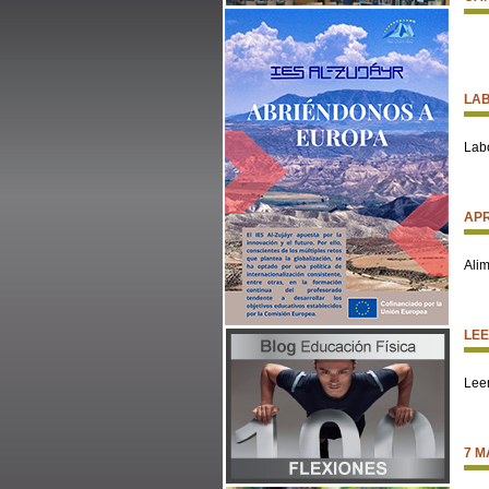
LAB
Labo
AP
Alim
LE
Lee
7 M