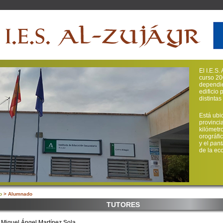
El I.E.S
curso 20
dependie
edificio 
distinta
Está ubi
provinci
kilómetr
orográfi
y el
pant
de la ec
o
> Alumnado
TUTORES
 Miguel Ángel Martínez Sola