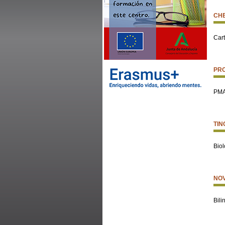
CHE
Car
PRO
PMA
TIN
Biol
NOV
Bil