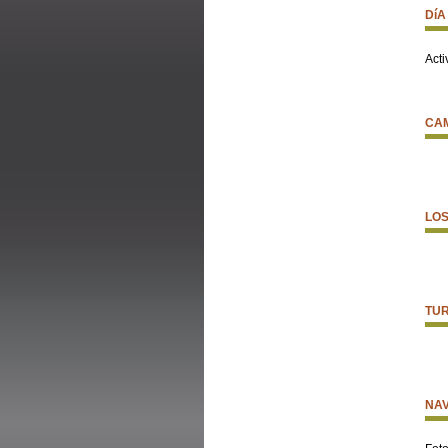
DíA
Acti
CAM
LOS
TUR
NAV