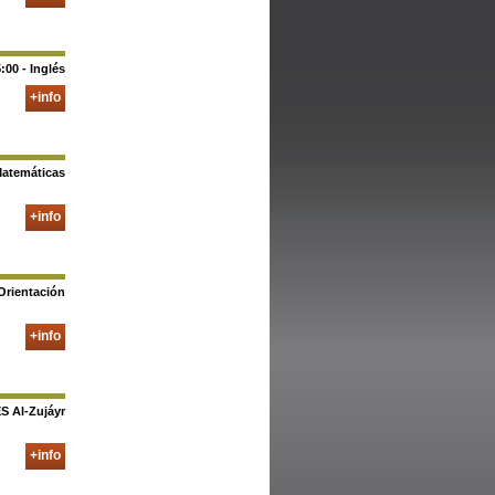
:00 - Inglés
+info
 Matemáticas
+info
Orientación
+info
ES Al-Zujáyr
+info