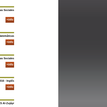
ias Sociales
+info
Matemáticas
+info
ias Sociales
+info
016 - Inglés
+info
ES Al-Zujáyr