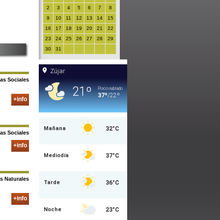
2
3
4
5
6
7
8
9
10
11
12
13
14
15
16
17
18
19
20
21
22
23
24
25
26
27
28
29
30
31
ias Sociales
+info
ias Sociales
+info
as Naturales
+info