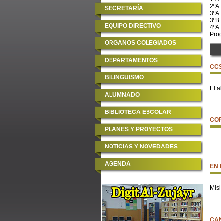
2ºA:
SECRETARÍA
3ºA
3ºB:
EQUIPO DIRECTIVO
4ºA:
Pro
ORGANOS COLEGIADOS
DEPARTAMENTOS
CC
BILINGÜISMO
El 
ALUMNADO
BIBLIOTECA ESCOLAR
CO
PLANES Y PROYECTOS
NOTICIAS Y NOVEDADES
AGENDA
EN 
Mis
CA