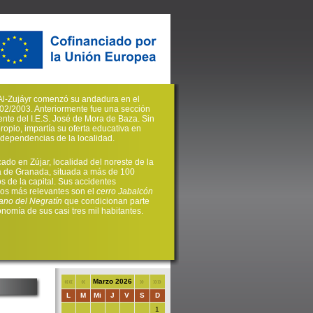
. Al-Zujáyr comenzó su andadura en el
02/2003. Anteriormente fue una sección
nte del I.E.S. José de Mora de Baza. Sin
propio, impartía su oferta educativa en
s dependencias de la localidad.
cado en Zújar, localidad del noreste de la
a de Granada, situada a más de 100
os de la capital. Sus accidentes
cos más relevantes son el
cerro Jabalcón
ano del Negratín
que condicionan parte
onomía de sus casi tres mil habitantes.
««
«
Marzo 2026
»
»»
L
M
Mi
J
V
S
D
1