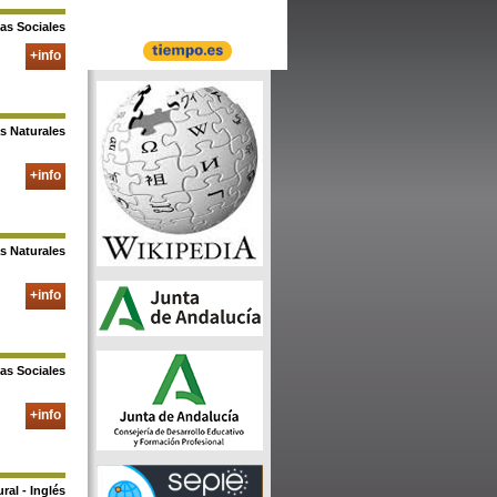
ias Sociales
+info
as Naturales
+info
as Naturales
+info
as Sociales
+info
ral - Inglés