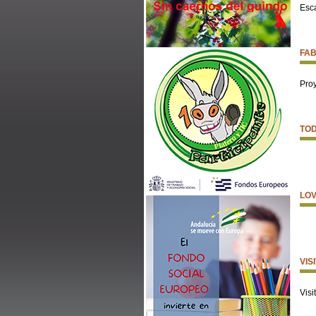
Esc
FAB
Pro
TOD
LO
VIS
Visi