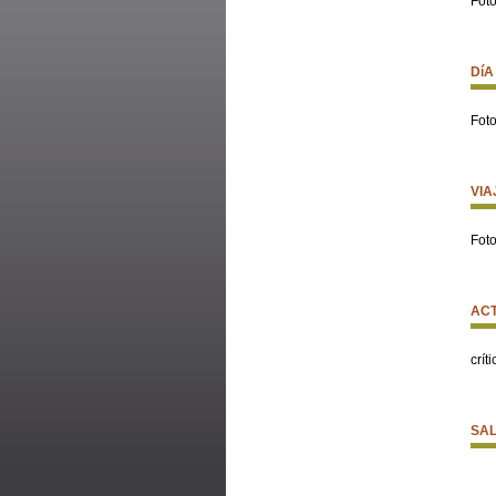
Fot
DíA
Fot
VIA
Fot
ACT
críti
SAL