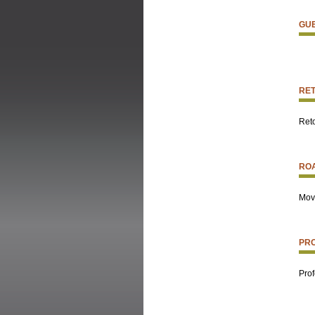
GU
RET
Ret
RO
Mov
PRO
Pro