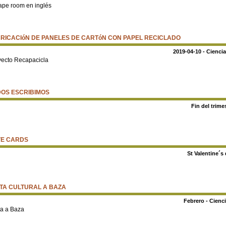
ape room en inglés
RICACIóN DE PANELES DE CARTóN CON PAPEL RECICLADO
2019-04-10 - Cienci
yecto Recapacicla
OS ESCRIBIMOS
Fin del trimes
VE CARDS
St Valentine´s 
ITA CULTURAL A BAZA
Febrero - Cienc
ta a Baza