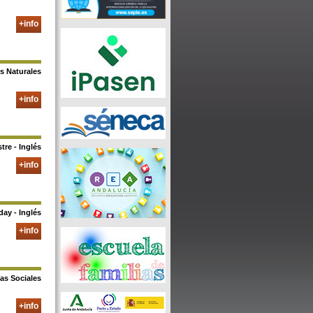
+info
as Naturales
+info
tre - Inglés
+info
day - Inglés
+info
ias Sociales
+info