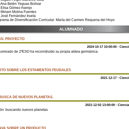
 Ana Belén Yeguas Bolívar
: Elisa Gómez Asenjo
 Miriam Molina Fuentes
 José Fernández Iruela
grama de Diversificación Curricular: María del Carmen Requena del Hoyo
ALUMNADO
SS: PROYECTO
2024-10-17 10:00:00 - Cienc
alumnado de 2ºESO ha reconstruido su propia aldea germánica.
RTO SOBRE LOS ESTAMENTOS FEUDALES
2021-12-17 - Cienc
BUSCA DE NUEVOS PLANETAS.
2021-12-02 13:00:00 - Cienci
ión: buscando nuevos planetas
NVA SOBRE UN PRODUCTO