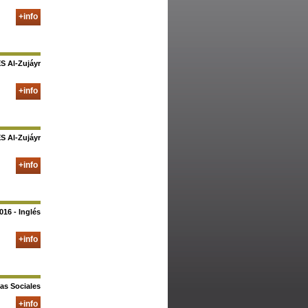
+info
ES Al-Zujáyr
+info
ES Al-Zujáyr
+info
016 - Inglés
+info
ias Sociales
+info